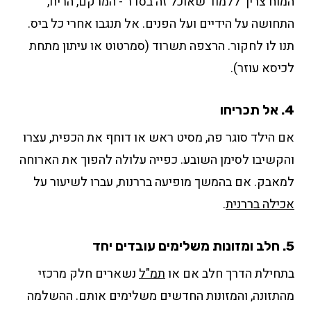
המוח צריך ללמוד שאוכל זה בסדר - המרקם, הריח,
התחושה על הידיים ועל הפנים. אל תנגבו אחרי כל ביס.
תנו לו לחקור. הרצפה תשרוד (סמרטוט או עיתון מתחת
לכיסא עוזר).
4. אל תכריחו
אם הילד סוגר פה, מסיט ראש או דוחף את הכפית, עצרו
והקשיבו לסימן השובע. כפייה עלולה להפוך את הארוחה
למאבק. אם בהמשך מופיעה בררנות, עברו לשיעור על
אכילה בררנית
.
5. חלב ומזונות משלימים עובדים יחד
בתחילת הדרך חלב אם או
תמ"ל
נשארים חלק מרכזי
מהתזונה, והמזונות החדשים משלימים אותם. ההשלמה