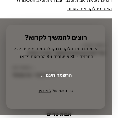
רוצים לשאול אבות שכבר עברו את שלב הטעימות?
הצטרפו לקבוצת האבות
.
רוצים להמשיך לקרוא?
השיעור הקודם →
הירשמו בחינם לקורס וקבלו גישה מיידית לכל
תמ"ל (תרכובת מזון לתינוקות) - המדריך המלא
התכנים - 30 שיעורים ו-3 הרצאות וידאו.
← השיעור הבא
הרשמה חינם ←
הילד לא אוכל - מה עושים?
כבר נרשמתם?
לחצו כאן
אבות טריים