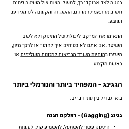
בטטה לצד אבוקדו רך, למשל. השם של השיטה פחות
חשוב מהתאמת המרקם, ההשגחה והקשבה לסימני רעב
ושובע.
התאימו את המרקם ליכולת של התינוק ולא לשם
השיטה. אם אתם לא בטוחים איך לחתוך או לרכך מזון,
היעזרו ב
הנחיות משרד הבריאות למזונות משלימים
או
באשת מקצוע.
הגגינג - המפחיד ביותר והנורמלי ביותר
בואו נבדיל בין שני דברים:
גגינג (Gagging) - רפלקס הגנה
התינוק עשוי להשתעל, להשמיע קול, לעשות