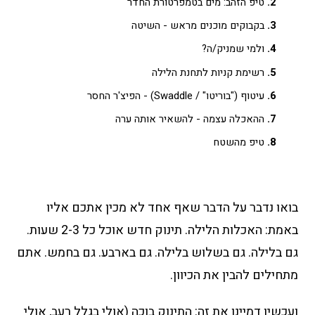
טיפ הזהב: מים בטמפרטורת החדר
בקבוקים מוכנים מראש - השיטה
ולמי שמניק/ה?
רשימת קניות לתחנת הלילה
עיטוף ("בוריטו" / Swaddle) - הפיצ'ר החסר
ההאכלה עצמה - להשאיר אותה ערה
טיפ מהשטח
בואו נדבר על הדבר שאף אחד לא מכין אתכם אליו
באמת: האכלות הלילה. תינוק חדש אוכל כל 2-3 שעות.
גם בלילה. גם בשלוש בלילה. גם בארבע. גם בחמש. אתם
מתחילים להבין את הכיוון.
ועכשיו דמיינו את זה: התינוק בוכה (אולי בגלל רעב, אולי