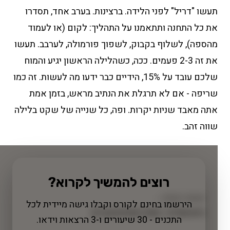
תעשו "דריל" לפני הלידה. ברצינות. בערב אחד, תסדרו
את כל התחנה ותתאמנו על התהליך: לקום (או לעמוד
מהספה), לשלוף בקבוק, לשפוך פורמולה, לערבב. תעשו
את זה 2-3 פעמים. ככה, כשהלילה הראשון יגיע והמוח
שלכם עובד על 15%, הידיים כבר ידעו מה לעשות. זה כמו
שריפה - אם לא תרגלת את הנתיב מראש, בזמן אמת
אתה מאבד שניות יקרות. ופה, כל שנייה של שקט בלילה
שווה זהב.
רוצים להמשיך לקרוא?
השיעור הקודם →
הירשמו בחינם לקורס וקבלו גישה מיידית לכל
גזים וקוליק - השלב שכולם עוברים
התכנים - 30 שיעורים ו-3 הרצאות וידאו.