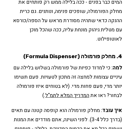
המים כבר בפנים - ככה בלילה ממש רק פותחים את
מחלק הפורמולה, שופכים פנימה, ונותנים. גם כרית
ההנקה כדאי שתהיה מסודרת מראש על הספה/כורסא
עם מטלית גיהוק מונחת עליה, ככה שהכל מוכן
לאוטופילוט.
4. מחלק פורמולה (Formula Dispenser)
למה
: כי למדוד כפיות של פורמולה בשלוש בלילה עם
עיניים עצומות למחצה זה מתכון לטעויות. פעם תשימו
יותר מדי, פעם פחות מדי. (לא בטוחים איזו פורמולה
לבחור? ראו את
המדריך המלא לתמ"ל
.)
איך עובד
: מחלק פורמולה הוא קופסה קטנה עם תאים
(בדרך כלל 3-4). לפני השינה, אתם מודדים את המנות
ושמים בכל תא את הכמות המדויקת. בלילה - פותחים