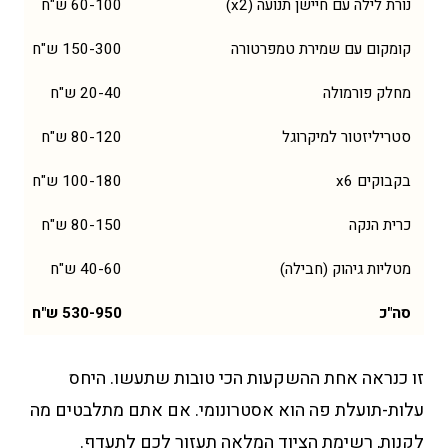
נורת לילה עם חיישן תנועה (x2)
60-100 ש"ח
קומקום עם שמירת טמפרטורה
150-300 ש"ח
מחלק פורמולה
20-40 ש"ח
סטריליזטור למיקרוגל
80-120 ש"ח
בקבוקים x6
100-180 ש"ח
כרית הנקה
80-150 ש"ח
מטליות גיהוק (חבילה)
40-60 ש"ח
סה"כ
530-950 ש"ח
זו כנראה אחת ההשקעות הכי טובות שתעשו. היחס
עלות-תועלת פה הוא אסטרונומי. אם אתם מתלבטים מה
לקנות,
רשימת הציוד המלאה
תעזור לכם לתעדף.