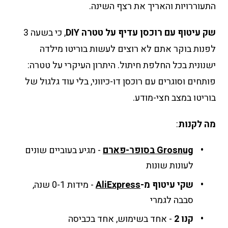
התעוררויות והאריך את רצף השינה.
שק עיטוף עם רוכסן עדיף על טטרה DIY
, כי בשעה 3
לפנות בוקר אתם לא רוצים לעשות בוריטו מילדה
ישנונית בכל החלפת חיתול. היתרון העיקרי על טטרה:
פותחים וסוגרים עם רוכסן דו-כיווני, בלי עוד גלגול של
בוריטו במצב חצי-מודע.
מה לקנות
:
Grosnug בסופר-פארם
- מגיע בעוביים שונים
לעונות שונות
שקי עיטוף מ-
AliExpress
- מידות 0-1 שנה,
סבבה לגמרי
קנו 2
- אחד בשימוש, אחד בכביסה