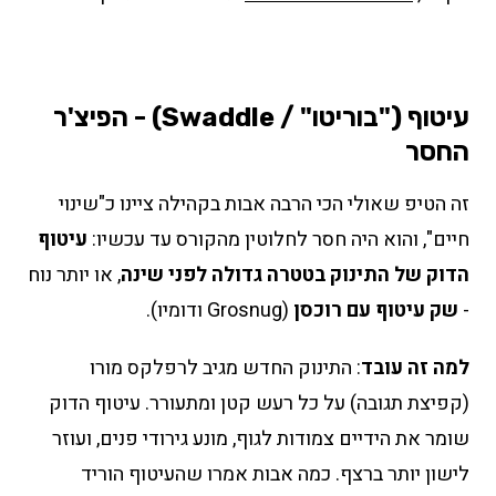
עיטוף ("בוריטו" / Swaddle) - הפיצ'ר
החסר
זה הטיפ שאולי הכי הרבה אבות בקהילה ציינו כ"שינוי
חיים", והוא היה חסר לחלוטין מהקורס עד עכשיו:
עיטוף
הדוק של התינוק בטטרה גדולה לפני שינה
, או יותר נוח
-
שק עיטוף עם רוכסן
(Grosnug ודומיו).
למה זה עובד
: התינוק החדש מגיב לרפלקס מורו
(קפיצת תגובה) על כל רעש קטן ומתעורר. עיטוף הדוק
שומר את הידיים צמודות לגוף, מונע גירודי פנים, ועוזר
לישון יותר ברצף. כמה אבות אמרו שהעיטוף הוריד